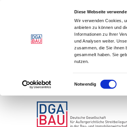
Diese Webseite verwende
Wir verwenden Cookies, um
anbieten zu können und di
Informationen zu Ihrer Ve
und Analysen weiter. Unse
zusammen, die Sie ihnen b
gesammelt haben. Sie gebe
nutzen.
Einwilligungsauswahl
Notwendig
Zum
Inhalt
springen