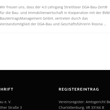
Wir freuen uns, dass der 4.0 Lehrgang Streitlöser DGA-Bau-Zert®
für die Bau- und Immobilienwirtschaft in Kooperation mit der BVM
BauVertragsManagement GmbH, vertreten durch das
Vorstandsmitglied der DGA-Bau und Geschäftsführerin Rosina …
HRIFT
REGISTEREINTRAG
u e. V.
Vereinsregister: Amtsgericht Be
ther Straße 3
Charlottenburg, VR 33166 B