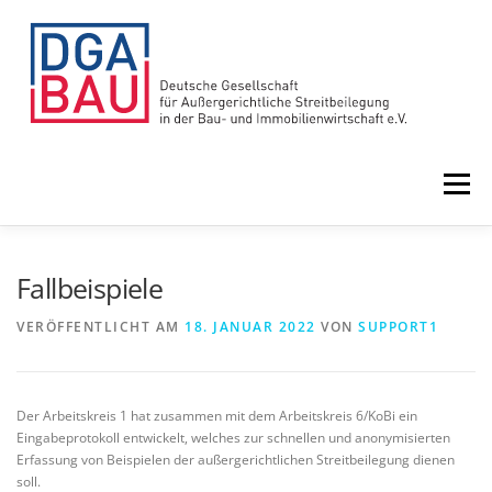
Zum
Inhalt
springen
Menü
HOME
VORTEILE
ÜBER UNS
Fallbeispiele
VERÖFFENTLICHT AM
18. JANUAR 2022
VON
SUPPORT1
LEISTUNGEN
NEWS
TERMINE
Der Arbeitskreis 1 hat zusammen mit dem Arbeitskreis 6/KoBi ein
Eingabeprotokoll entwickelt, welches zur schnellen und anonymisierten
Erfassung von Beispielen der außergerichtlichen Streitbeilegung dienen
soll.