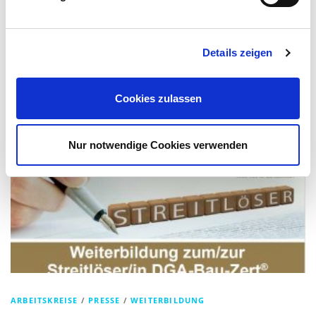
Univ.-Prof. Dr.-Ing. Claus Jürgen Diederichs
Endlich und mit einer pandemiebedingten Verzögerung von rund zwei
Details zeigen
Jahren hat die DGA-Bau beim Vorabendtreffen zum 11. Kongress 2022 im
stimmungsvollen Ambiente des neuen Humboldtforums in Berlin dem
Ehrenvorsitzenden Univ.-Prof. …
Cookies zulassen
Nur notwendige Cookies verwenden
ARBEITSKREISE
/
PRESSE
/
WEITERBILDUNG