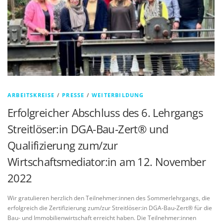
ARBEITSKREISE
/
PRESSE
/
WEITERBILDUNG
Erfolgreicher Abschluss des 6. Lehrgangs
Streitlöser:in DGA-Bau-Zert® und
Qualifizierung zum/zur
Wirtschaftsmediator:in am 12. November
2022
Wir gratulieren herzlich den Teilnehmer:innen des Sommerlehrgangs, die
erfolgreich die Zertifizierung zum/zur Streitlöser:in DGA-Bau-Zert® für die
Bau- und Immobilienwirtschaft erreicht haben. Die Teilnehmer:innen