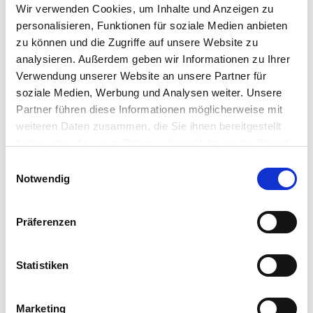
Wir verwenden Cookies, um Inhalte und Anzeigen zu
Konfliktmanagement und integrative Baukultur beteiligt. Im Jahr 2022 hat
sich der Arbeitskreis …
personalisieren, Funktionen für soziale Medien anbieten
zu können und die Zugriffe auf unsere Website zu
analysieren. Außerdem geben wir Informationen zu Ihrer
Verwendung unserer Website an unsere Partner für
soziale Medien, Werbung und Analysen weiter. Unsere
Partner führen diese Informationen möglicherweise mit
weiteren Daten zusammen, die Sie ihnen bereitgestellt
haben oder die sie im Rahmen Ihrer Nutzung der Dienste
gesammelt haben. Sie geben Einwilligung zu unseren
Einwilligungsauswahl
Cookies, wenn Sie unsere Webseite weiterhin nutzen.
Notwendig
Präferenzen
ARBEITSKREISE
/
FORSCHUNG
/
KONGRESSE
/
PRESSE
/
VEREIN
/
WEITERBILDUNG
Statistiken
Überreichung Urkunde zum
Ehrenvorsitzenden der DGA-Bau e.V. an
Marketing