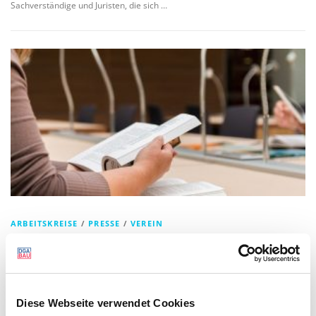
Sachverständige und Juristen, die sich …
ARBEITSKREISE
/
PRESSE
/
VEREIN
AK 6 – Konfliktmanagement und
integrative Baukultur
Wir freuen uns über den großen Teilnehmerkreis, der sich an den LIVE
Diese Webseite verwendet Cookies
online Veranstaltungen unseres Arbeitskreises zum Thema