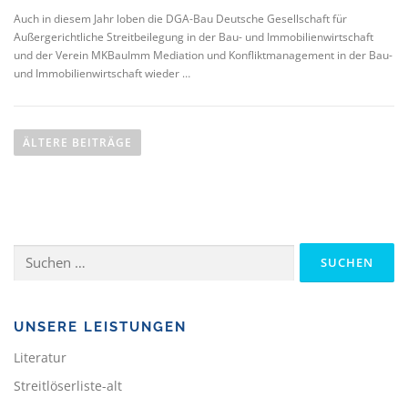
Auch in diesem Jahr loben die DGA-Bau Deutsche Gesellschaft für
Außergerichtliche Streitbeilegung in der Bau- und Immobilienwirtschaft
und der Verein MKBauImm Mediation und Konfliktmanagement in der Bau-
und Immobilienwirtschaft wieder …
B
e
ÄLTERE BEITRÄGE
i
t
r
a
g
Suchen
s
nach:
n
a
UNSERE LEISTUNGEN
v
i
Literatur
g
Streitlöserliste-alt
a