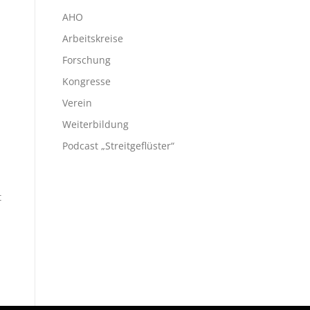
AHO
Arbeitskreise
Forschung
Kongresse
Verein
Weiterbildung
Podcast „Streitgeflüster“
t