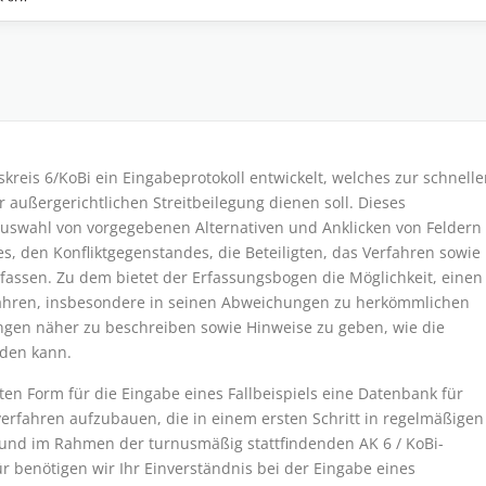
reis 6/KoBi ein Eingabeprotokoll entwickelt, welches zur schnell
 außergerichtlichen Streitbeilegung dienen soll. Dieses
 Auswahl von vorgegebenen Alternativen und Anklicken von Feldern
s, den Konfliktgegenstandes, die Beteiligten, das Verfahren sowie
rfassen. Zu dem bietet der Erfassungsbogen die Möglichkeit, einen
hren, insbesondere in seinen Abweichungen zu herkömmlichen
gen näher zu beschreiben sowie Hinweise zu geben, wie die
rden kann.
hten Form für die Eingabe eines Fallbeispiels eine Datenbank für
verfahren aufzubauen, die in einem ersten Schritt in regelmäßigen
t und im Rahmen der turnusmäßig stattfindenden AK 6 / KoBi-
ür benötigen wir Ihr Einverständnis bei der Eingabe eines