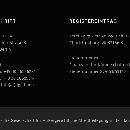
HRIFT
REGISTEREINTRAG
u e. V.
Vereinsregister: Amtsgericht Be
ther Straße 3
Charlottenburg, VR 33166 B
Berlin
Steuernummer
t:
Finanzamt für Körperschaften I
n: +49 30 56586221
Steuernummer 27/663/63117
x: +49 30 56589844
: info[at]dga-bau.de
he Gesellschaft für Außergerichtliche Streitbeilegung in der Bau