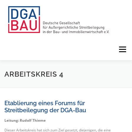
Zum
Inhalt
springen
Menü
HOME
VORTEILE
ÜBER UNS
ARBEITSKREIS 4
LEISTUNGEN
NEWS
TERMINE
Etablierung eines Forums für
Streitbeilegung der DGA-Bau
Leitung: Rudolf Thieme
Dieser Arbeitskreis hat sich zum Ziel gesetzt, diejenigen, die eine