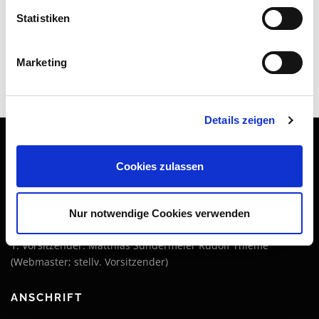
Verein
Statistiken
Weiterbildung
Podcast „Streitgeflüster“
Marketing
Details zeigen
Cookies zulassen
IMPRESSUM
DGA-Bau Deutsche Gesellschaft für Außergerichtliche
Nur notwendige Cookies verwenden
Streitbeilegung in der Bau- und Immobilienwirtschaft e. V.
1. Vorsitzender: Matthias Sundermeier Rudolf Thieme
(Webmaster; stellv. Vorsitzender)
ANSCHRIFT