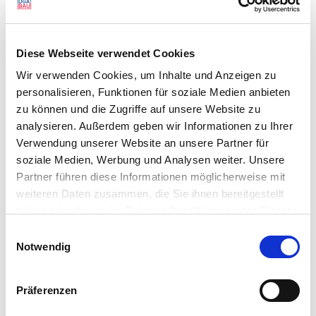
Suchen
nach:
Diese Webseite verwendet Cookies
UNSERE LEISTUNGEN
Wir verwenden Cookies, um Inhalte und Anzeigen zu
personalisieren, Funktionen für soziale Medien anbieten
Literatur
zu können und die Zugriffe auf unsere Website zu
Streitlöserliste-alt
analysieren. Außerdem geben wir Informationen zu Ihrer
Verfahrensfinder
Verwendung unserer Website an unsere Partner für
Mitglied oder Streitlöser werden
soziale Medien, Werbung und Analysen weiter. Unsere
Partner führen diese Informationen möglicherweise mit
weiteren Daten zusammen, die Sie ihnen bereitgestellt
MEHR ZUM THEMA …
haben oder die sie im Rahmen Ihrer Nutzung der Dienste
gesammelt haben. Sie geben Einwilligung zu unseren
AHO
Einwilligungsauswahl
Cookies, wenn Sie unsere Webseite weiterhin nutzen.
Notwendig
Arbeitskreise
Forschung
Präferenzen
Kongresse