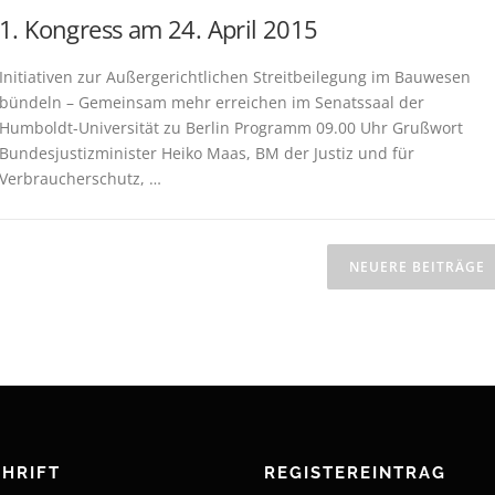
1. Kongress am 24. April 2015
Initiativen zur Außergerichtlichen Streitbeilegung im Bauwesen
bündeln – Gemeinsam mehr erreichen im Senatssaal der
Humboldt-Universität zu Berlin Programm 09.00 Uhr Grußwort
Bundesjustizminister Heiko Maas, BM der Justiz und für
Verbraucherschutz, …
NEUERE BEITRÄGE
HRIFT
REGISTEREINTRAG