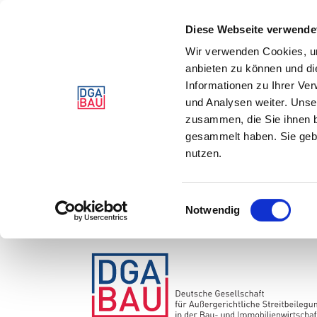
Diese Webseite verwende
Wir verwenden Cookies, um
anbieten zu können und di
Informationen zu Ihrer Ve
und Analysen weiter. Unse
zusammen, die Sie ihnen b
gesammelt haben. Sie gebe
nutzen.
Einwilligungsauswahl
Notwendig
Zum
Inhalt
springen