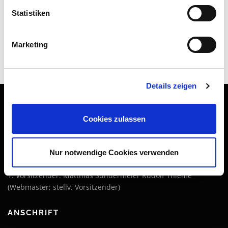
Verein
Statistiken
Weiterbildung
Podcast „Streitgeflüster“
Marketing
Details zeigen
Cookies zulassen
IMPRESSUM
DGA-Bau Deutsche Gesellschaft für Außergerichtliche
Nur notwendige Cookies verwenden
Streitbeilegung in der Bau- und Immobilienwirtschaft e. V.
1. Vorsitzender: Matthias Sundermeier Rudolf Thieme
(Webmaster; stellv. Vorsitzender)
ANSCHRIFT