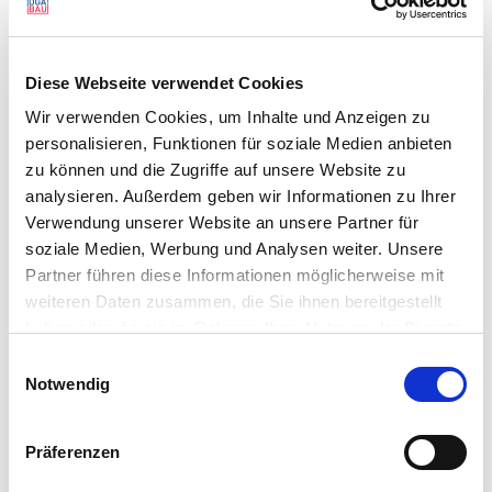
Suchen
nach:
Diese Webseite verwendet Cookies
UNSERE LEISTUNGEN
Wir verwenden Cookies, um Inhalte und Anzeigen zu
personalisieren, Funktionen für soziale Medien anbieten
Literatur
zu können und die Zugriffe auf unsere Website zu
Streitlöserliste-alt
analysieren. Außerdem geben wir Informationen zu Ihrer
Verfahrensfinder
Verwendung unserer Website an unsere Partner für
Mitglied oder Streitlöser werden
soziale Medien, Werbung und Analysen weiter. Unsere
Partner führen diese Informationen möglicherweise mit
weiteren Daten zusammen, die Sie ihnen bereitgestellt
MEHR ZUM THEMA …
haben oder die sie im Rahmen Ihrer Nutzung der Dienste
gesammelt haben. Sie geben Einwilligung zu unseren
AHO
Einwilligungsauswahl
Cookies, wenn Sie unsere Webseite weiterhin nutzen.
Notwendig
Arbeitskreise
Forschung
Präferenzen
Kongresse