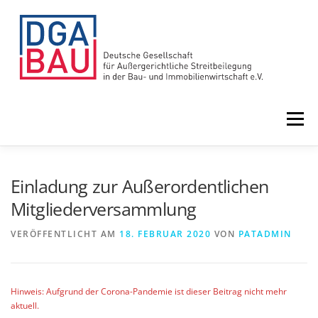
Zum
Inhalt
springen
Menü
HOME
VORTEILE
ÜBER UNS
Einladung zur Außerordentlichen
Mitgliederversammlung
LEISTUNGEN
NEWS
TERMINE
VERÖFFENTLICHT AM
18. FEBRUAR 2020
VON
PATADMIN
Hinweis: Aufgrund der Corona-Pandemie ist dieser Beitrag nicht mehr
aktuell.