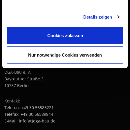
IMPRESSUM
Details zeigen
DGA-Bau Deutsche Gesellschaft für Außergerichtliche
Streitbeilegung in der Bau- und Immobilienwirtschaft e. V.
Cookies zulassen
1. Vorsitzender: Matthias Sundermeier Rudolf Thieme
(Webmaster; stellv. Vorsitzender)
Nur notwendige Cookies verwenden
ANSCHRIFT
DGA-Bau e. V.
Bayreuther Straße 3
10787 Berlin
Kontakt:
Telefon: +49 30 56586221
Telefax: +49 30 56589844
E-Mail: info[at]dga-bau.de