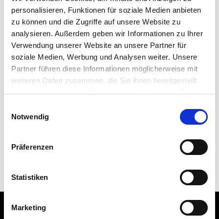
Mitglied oder Streitlöser werden
personalisieren, Funktionen für soziale Medien anbieten
zu können und die Zugriffe auf unsere Website zu
analysieren. Außerdem geben wir Informationen zu Ihrer
MEHR ZUM THEMA …
Verwendung unserer Website an unsere Partner für
AHO
soziale Medien, Werbung und Analysen weiter. Unsere
Arbeitskreise
Partner führen diese Informationen möglicherweise mit
weiteren Daten zusammen, die Sie ihnen bereitgestellt
Forschung
haben oder die sie im Rahmen Ihrer Nutzung der Dienste
Kongresse
gesammelt haben. Sie geben Einwilligung zu unseren
Einwilligungsauswahl
Verein
Cookies, wenn Sie unsere Webseite weiterhin nutzen.
Notwendig
Weiterbildung
Podcast „Streitgeflüster“
Präferenzen
Statistiken
Marketing