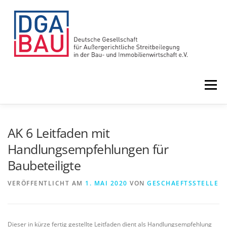
Zum
Inhalt
springen
Menü
HOME
VORTEILE
ÜBER UNS
AK 6 Leitfaden mit
Handlungsempfehlungen für
Baubeteiligte
LEISTUNGEN
NEWS
TERMINE
VERÖFFENTLICHT AM
1. MAI 2020
VON
GESCHAEFTSSTELLE
Dieser in kürze fertig gestellte Leitfaden dient als Handlungsempfehlung