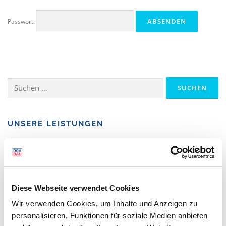
Passwort:
Suchen
nach:
UNSERE LEISTUNGEN
Literatur
Streitlöserliste-alt
Verfahrensfinder
Mitglied oder Streitlöser werden
Diese Webseite verwendet Cookies
Wir verwenden Cookies, um Inhalte und Anzeigen zu
personalisieren, Funktionen für soziale Medien anbieten
MEHR ZUM THEMA …