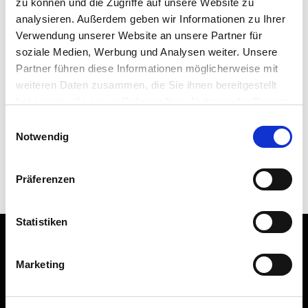
zu können und die Zugriffe auf unsere Website zu
AHO
analysieren. Außerdem geben wir Informationen zu Ihrer
Verwendung unserer Website an unsere Partner für
Arbeitskreise
soziale Medien, Werbung und Analysen weiter. Unsere
Forschung
Partner führen diese Informationen möglicherweise mit
Kongresse
weiteren Daten zusammen, die Sie ihnen bereitgestellt
haben oder die sie im Rahmen Ihrer Nutzung der Dienste
Verein
gesammelt haben. Sie geben Einwilligung zu unseren
Einwilligungsauswahl
Weiterbildung
Cookies, wenn Sie unsere Webseite weiterhin nutzen.
Notwendig
Podcast „Streitgeflüster“
Präferenzen
Statistiken
IMPRESSUM
Marketing
DGA-Bau Deutsche Gesellschaft für Außergerichtliche