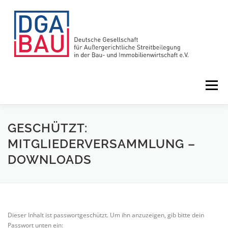
Zum
Inhalt
springen
Menü
HOME
VORTEILE
ÜBER UNS
GESCHÜTZT:
MITGLIEDERVERSAMMLUNG –
DOWNLOADS
LEISTUNGEN
NEWS
TERMINE
Dieser Inhalt ist passwortgeschützt. Um ihn anzuzeigen, gib bitte dein
Passwort unten ein: