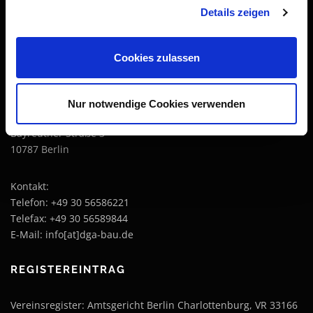
Streitbeilegung in der Bau- und Immobilienwirtschaft e. V.
Details zeigen
1. Vorsitzender: Matthias Sundermeier Rudolf Thieme
(Webmaster; stellv. Vorsitzender)
Cookies zulassen
ANSCHRIFT
Nur notwendige Cookies verwenden
DGA-Bau e. V.
Bayreuther Straße 3
10787 Berlin
Kontakt:
Telefon: +49 30 56586221
Telefax: +49 30 56589844
E-Mail: info[at]dga-bau.de
REGISTEREINTRAG
Vereinsregister: Amtsgericht Berlin Charlottenburg, VR 33166