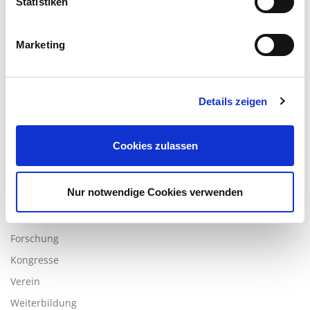
Statistiken
UNSERE LEISTUNGEN
Marketing
Literatur
Streitlöserliste-alt
Details zeigen
Verfahrensfinder
Mitglied oder Streitlöser werden
Cookies zulassen
MEHR ZUM THEMA …
Nur notwendige Cookies verwenden
AHO
Arbeitskreise
Forschung
Kongresse
Verein
Weiterbildung