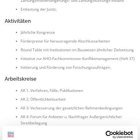
Zahlungsfristverlängerungs- und Zahlungskürzungs-Instanz
Entlastung der Justiz.
Aktivitäten
Jährliche Kongresse
Förderpreise für herausragende Abschlussarbeiten
Round Table mit Institutionen im Bauwesen ähnlicher Zielsetzung
Initiative zur AHO-Fachkommission Konfliktmanagement (Heft 37)
Initiierung und Förderung von Forschungsaufträgen.
Arbeitskreise
AK 1: Verfahren, Fälle, Publikationen
AK 2: Öffentlichkeitsarbeit
AK 3: Verbesserung der gesetzlichen Rahmenbedingungen
AK 4: Forum für Anbieter u. Nachfrager Außergerichtlicher
Streitbeilegung
AK 5: Aus- und Weiterbildung für Streitbeileger und
Verfahrensbeteiligte