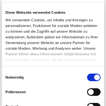
AK 6: Konfliktvorbeugung beim öffentlichen Auftraggeber.
AK 7: Gestaltung einer kooperativen Projektabwicklung zur
Diese Webseite verwendet Cookies
Konfliktvermeidung beim Planen und Bauen
Wir verwenden Cookies, um Inhalte und Anzeigen zu
Arbeitsgruppe (AG): ADR-Verfahren für Planerverträge
personalisieren, Funktionen für soziale Medien anbieten
zu können und die Zugriffe auf unsere Website zu
Der Verein
analysieren. Außerdem geben wir Informationen zu Ihrer
1. Vorsitzender: Prof. Dr.-Ing. Matthias Sundermeier, Berlin
Verwendung unserer Website an unsere Partner für
Stellvertretende Vorsitzende:
soziale Medien, Werbung und Analysen weiter. Unsere
Dipl.-Ing. Rudolf Thieme, Gladbeck
Partner führen diese Informationen möglicherweise mit
weiteren Daten zusammen, die Sie ihnen bereitgestellt
Dipl.-Ing. Werner Schneider, Solingen
haben oder die sie im Rahmen Ihrer Nutzung der Dienste
Rosina Sperling, München
gesammelt haben. Sie geben Einwilligung zu unseren
Einwilligungsauswahl
Dr. Oda Wedemeyer, Berlin
Cookies, wenn Sie unsere Webseite weiterhin nutzen.
Notwendig
Präferenzen
Suchen
nach: