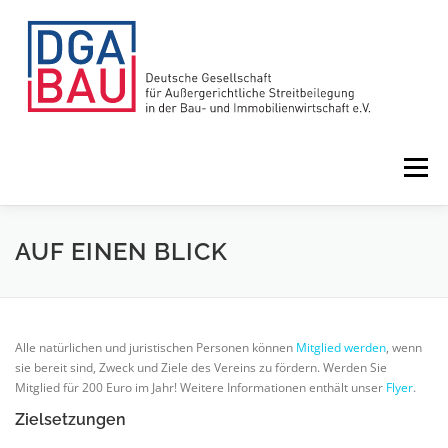
Zum
Inhalt
springen
Menü
HOME
VORTEILE
ÜBER UNS
AUF EINEN BLICK
LEISTUNGEN
NEWS
TERMINE
Alle natürlichen und juristischen Personen können
Mitglied werden
, wenn
sie bereit sind, Zweck und Ziele des Vereins zu fördern. Werden Sie
Mitglied für 200 Euro im Jahr! Weitere Informationen enthält unser
Flyer
.
Zielsetzungen