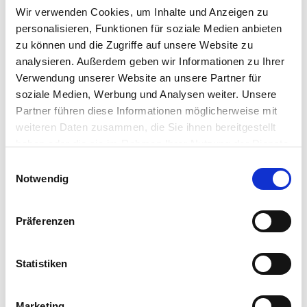
Datenschutzrichtlinien von Brevo
zur
Wir verwenden Cookies, um Inhalte und Anzeigen zu
Bearbeitung übertragen werden.
personalisieren, Funktionen für soziale Medien anbieten
zu können und die Zugriffe auf unsere Website zu
ANMELDEN
analysieren. Außerdem geben wir Informationen zu Ihrer
Verwendung unserer Website an unsere Partner für
soziale Medien, Werbung und Analysen weiter. Unsere
Partner führen diese Informationen möglicherweise mit
Möchten Sie sich vom Newsletter abmelden, dann klicken Sie bitte
hier
.
weiteren Daten zusammen, die Sie ihnen bereitgestellt
haben oder die sie im Rahmen Ihrer Nutzung der Dienste
gesammelt haben. Sie geben Einwilligung zu unseren
Einwilligungsauswahl
Cookies, wenn Sie unsere Webseite weiterhin nutzen.
Notwendig
Suchen
nach:
Präferenzen
UNSERE LEISTUNGEN
Statistiken
Literatur
Streitlöserliste-alt
Marketing